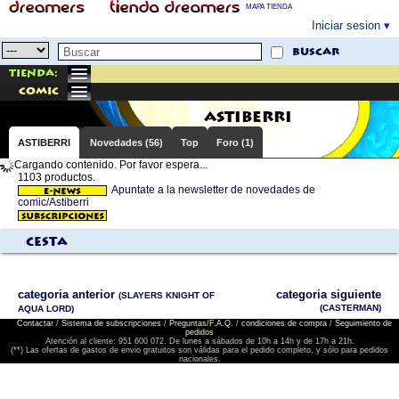
MAPA TIENDA
Iniciar sesion
buscar
Tienda:
comic
ASTIBERRI
ASTIBERRI
Novedades (56)
Top
Foro (1)
Cargando contenido. Por favor espera...
1103 productos.
Apuntate a la newsletter de novedades de
comic/Astiberri
Cesta
categoria anterior
categoria siguiente
(SLAYERS KNIGHT OF
(CASTERMAN)
AQUA LORD)
Contactar
/
Sistema de subscripciones
/
Preguntas/F.A.Q.
/
condiciones de compra
/
Seguimiento de
pedidos
Atención al cliente: 951 600 072. De lunes a sábados de 10h a 14h y de 17h a 21h.
(**) Las ofertas de gastos de envio gratuitos son válidas para el pedido completo, y sólo para pedidos
nacionales.