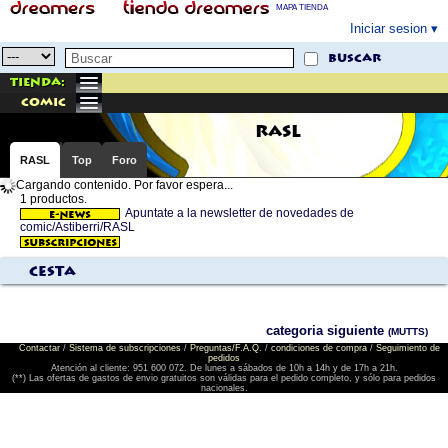
MAPA TIENDA
Iniciar sesion
buscar
Tienda:
comic
RASL
RASL
Top
Foro
Cargando contenido. Por favor espera...
1 productos.
Apuntate a la newsletter de novedades de
comic/Astiberri/RASL
Cesta
categoria siguiente
(MUTTS)
Contactar
/
Sistema de subscripciones
/
Preguntas/F.A.Q.
/
condiciones de compra
/
Seguimiento de
pedidos
Atención al cliente: 951 600 072. De lunes a sábados de 10h a 14h y de 17h a 21h.
(**) Las ofertas de gastos de envio gratuitos son válidas para el pedido completo, y sólo para pedidos
nacionales.