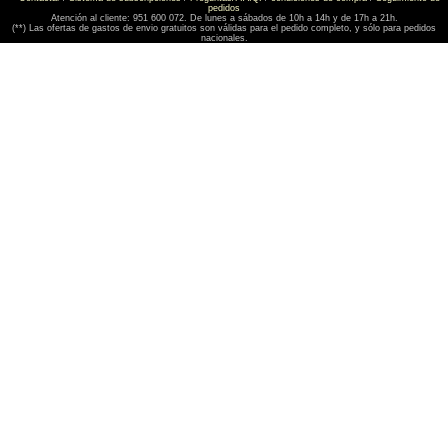
pedidos
Atención al cliente: 951 600 072. De lunes a sábados de 10h a 14h y de 17h a 21h.
(**) Las ofertas de gastos de envio gratuitos son válidas para el pedido completo, y sólo para pedidos
nacionales.