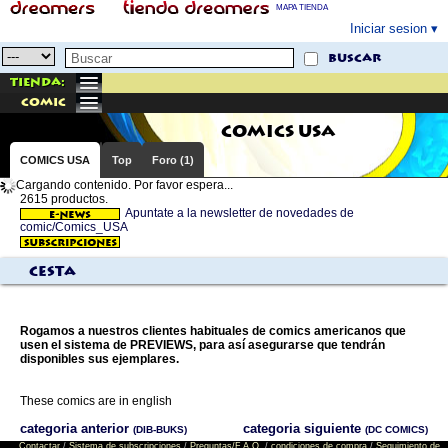
MAPA TIENDA
Iniciar sesion
buscar
Tienda:
comic
COMICS USA
COMICS USA
Top
Foro (1)
Cargando contenido. Por favor espera...
2615 productos.
Apuntate a la newsletter de novedades de
comic/Comics_USA
Cesta
Rogamos a nuestros clientes habituales de comics americanos que
usen el sistema de PREVIEWS, para así asegurarse que tendrán
disponibles sus ejemplares.
These comics are in english
categoria anterior
categoria siguiente
(DIB-BUKS)
(DC COMICS)
Contactar
/
Sistema de subscripciones
/
Preguntas/F.A.Q.
/
condiciones de compra
/
Seguimiento de