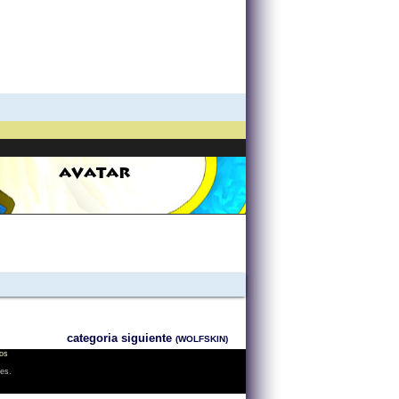
AVATAR
categoria siguiente
(WOLFSKIN)
os
les.