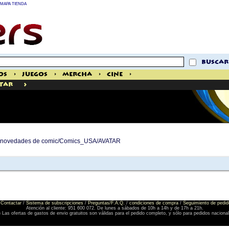
MAPA TIENDA
buscar
os
>
Juegos
>
Mercha
>
Cine
>
>
TAR
 de novedades de comic/Comics_USA/AVATAR
Contactar
/
Sistema de subscripciones
/
Preguntas/F.A.Q.
/
condiciones de compra
/
Seguimiento de pedid
Atención al cliente: 951 600 072. De lunes a sábados de 10h a 14h y de 17h a 21h.
) Las ofertas de gastos de envio gratuitos son válidas para el pedido completo, y sólo para pedidos naciona