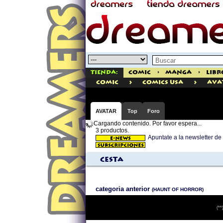
Tienda:
Comic
>
Manga
>
Libr
>
>
comic
Comics USA
AVA
AVATAR
Top
Foro
Cargando contenido. Por favor espera...
3 productos.
Apuntate a la newsletter
Cesta
categoria anterior
(HAUNT OF HORROR)
(**