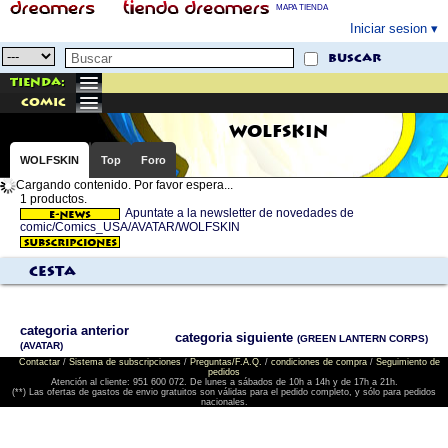
MAPA TIENDA
Iniciar sesion
buscar
Tienda:
comic
WOLFSKIN
WOLFSKIN
Top
Foro
Cargando contenido. Por favor espera...
1 productos.
Apuntate a la newsletter de novedades de
comic/Comics_USA/AVATAR/WOLFSKIN
Cesta
categoria anterior
categoria siguiente
(GREEN LANTERN CORPS)
(AVATAR)
Contactar
/
Sistema de subscripciones
/
Preguntas/F.A.Q.
/
condiciones de compra
/
Seguimiento de
pedidos
Atención al cliente: 951 600 072. De lunes a sábados de 10h a 14h y de 17h a 21h.
(**) Las ofertas de gastos de envio gratuitos son válidas para el pedido completo, y sólo para pedidos
nacionales.