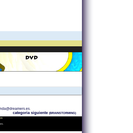
DVD
enda@dreamers.es
.
categoria siguiente
(BRAINSTORMING)
os
les.