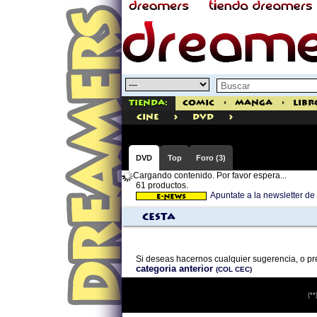
Tienda:
Comic
>
Manga
>
Libr
>
>
cine
dvd
DVD
Top
Foro (3)
Cargando contenido. Por favor espera...
61 productos.
Apuntate a la newsletter d
Cesta
Si deseas hacernos cualquier sugerencia, o p
categoria anterior
(COL CEC)
(**