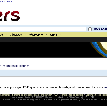
MAPA TIENDA
buscar
os
>
Juegos
>
Mercha
>
Cine
>
e novedades de cine/dvd
reguntar por algún DVD que no encuentres en la web, no dudes en escribirnos a
ti
Contactar
/
Sistema de subscripciones
/
Preguntas/F.A.Q.
/
condiciones de compra
/
Seguimiento de pedid
Atención al cliente: 951 600 072. De lunes a sábados de 10h a 14h y de 17h a 21h.
) Las ofertas de gastos de envio gratuitos son válidas para el pedido completo, y sólo para pedidos naciona