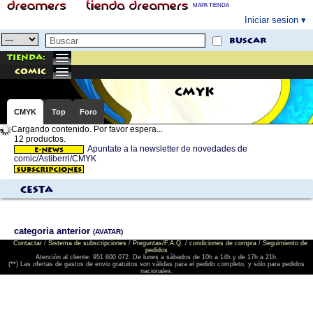
MAPA TIENDA
Iniciar sesion
buscar
Tienda:
comic
CMYK
CMYK
Top
Foro
Cargando contenido. Por favor espera...
12 productos.
Apuntate a la newsletter de novedades de
comic/Astiberri/CMYK
Cesta
categoria anterior
(AVATAR)
Contactar
/
Sistema de subscripciones
/
Preguntas/F.A.Q.
/
condiciones de compra
/
Seguimiento de
pedidos
Atención al cliente: 951 600 072. De lunes a sábados de 10h a 14h y de 17h a 21h.
(**) Las ofertas de gastos de envio gratuitos son válidas para el pedido completo, y sólo para pedidos
nacionales.