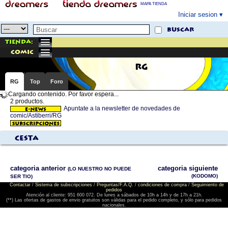
MAPA TIENDA
Iniciar sesion
buscar
Tienda:
comic
RG
RG
Top
Foro
Cargando contenido. Por favor espera...
2 productos.
Apuntate a la newsletter de novedades de
comic/Astiberri/RG
Cesta
categoria anterior
categoria siguiente
(LO NUESTRO NO PUEDE
(KODOMO)
SER TIO)
Contactar
/
Sistema de subscripciones
/
Preguntas/F.A.Q.
/
condiciones de compra
/
Seguimiento de
pedidos
Atención al cliente: 951 600 072. De lunes a sábados de 10h a 14h y de 17h a 21h.
(**) Las ofertas de gastos de envio gratuitos son válidas para el pedido completo, y sólo para pedidos
nacionales.