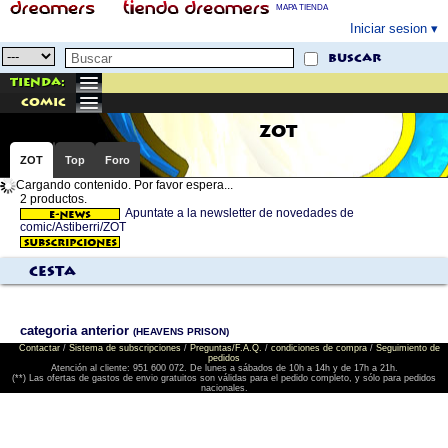
MAPA TIENDA
Iniciar sesion
buscar
Tienda:
comic
ZOT
ZOT
Top
Foro
Cargando contenido. Por favor espera...
2 productos.
Apuntate a la newsletter de novedades de
comic/Astiberri/ZOT
Cesta
categoria anterior
(HEAVENS PRISON)
Contactar
/
Sistema de subscripciones
/
Preguntas/F.A.Q.
/
condiciones de compra
/
Seguimiento de
pedidos
Atención al cliente: 951 600 072. De lunes a sábados de 10h a 14h y de 17h a 21h.
(**) Las ofertas de gastos de envio gratuitos son válidas para el pedido completo, y sólo para pedidos
nacionales.