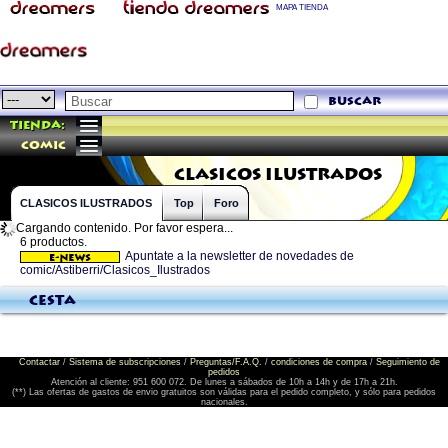
MAPA TIENDA
buscar
Tienda:
comic
CLASICOS ILUSTRADOS
CLASICOS ILUSTRADOS
Top
Foro
Cargando contenido. Por favor espera...
6 productos.
Apuntate a la newsletter de novedades de
comic/Astiberri/Clasicos_Ilustrados
Cesta
Contactar
/
Sistema de subscripciones
/
Preguntas/F.A.Q.
/
condiciones de compra
/
Seguimiento de
pedidos
Atención al cliente: 951 600 072. De lunes a sábados de 10h a 14h y de 17h a 21h.
(**) Las ofertas de gastos de envio gratuitos son válidas para el pedido completo, y sólo para pedidos
nacionales.