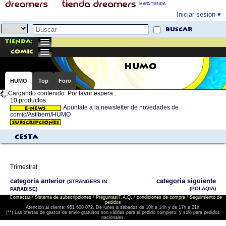
MAPA TIENDA
Iniciar sesion
buscar
Tienda:
comic
HUMO
HUMO
Top
Foro
Cargando contenido. Por favor espera...
10 productos.
Apuntate a la newsletter de novedades de
comic/Astiberri/HUMO
Cesta
Trimestral
categoria anterior
categoria siguiente
(STRANGERS IN
(POLAQIA)
PARADISE)
Contactar
/
Sistema de subscripciones
/
Preguntas/F.A.Q.
/
condiciones de compra
/
Seguimiento de
pedidos
Atención al cliente: 951 600 072. De lunes a sábados de 10h a 14h y de 17h a 21h.
(**) Las ofertas de gastos de envio gratuitos son válidas para el pedido completo, y sólo para pedidos
nacionales.