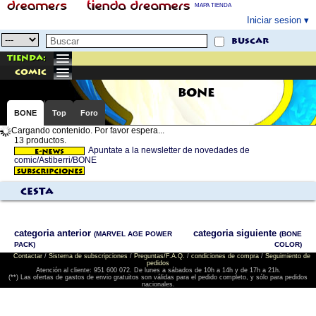
MAPA TIENDA
Iniciar sesion
buscar
Tienda:
comic
BONE
BONE
Top
Foro
Cargando contenido. Por favor espera...
13 productos.
Apuntate a la newsletter de novedades de
comic/Astiberri/BONE
Cesta
categoria anterior
categoria siguiente
(MARVEL AGE POWER
(BONE
PACK)
COLOR)
Contactar
/
Sistema de subscripciones
/
Preguntas/F.A.Q.
/
condiciones de compra
/
Seguimiento de
pedidos
Atención al cliente: 951 600 072. De lunes a sábados de 10h a 14h y de 17h a 21h.
(**) Las ofertas de gastos de envio gratuitos son válidas para el pedido completo, y sólo para pedidos
nacionales.