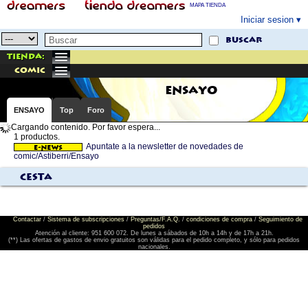
MAPA TIENDA
Iniciar sesion
buscar
Tienda:
comic
ENSAYO
ENSAYO
Top
Foro
Cargando contenido. Por favor espera...
1 productos.
Apuntate a la newsletter de novedades de
comic/Astiberri/Ensayo
Cesta
Contactar
/
Sistema de subscripciones
/
Preguntas/F.A.Q.
/
condiciones de compra
/
Seguimiento de
pedidos
Atención al cliente: 951 600 072. De lunes a sábados de 10h a 14h y de 17h a 21h.
(**) Las ofertas de gastos de envio gratuitos son válidas para el pedido completo, y sólo para pedidos
nacionales.