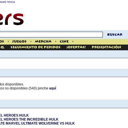
MAPA TIENDA
buscar
os
>
Juegos
>
Mercha
>
Cine
>
.Q.
Seguimiento de pedidos
¡Ofertas!
Presentación
os disponibles.
tos no disponibles (540) pinche
aquí
L HEROES
:
HULK
L HEROES
:
THE INCREDIBLE
HULK
ATE MARVEL
:
ULTIMATE WOLVERINE VS
HULK