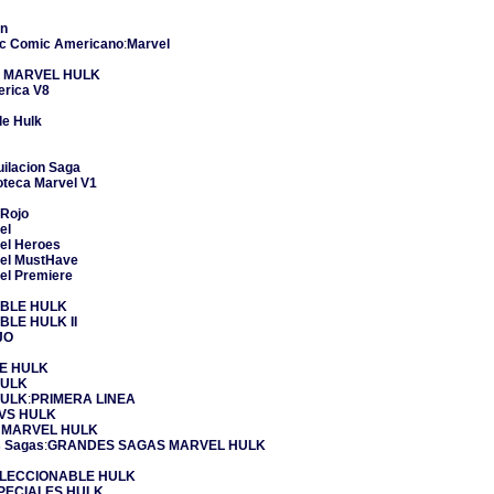
on
c Comic Americano
:
Marvel
A MARVEL
HULK
erica V8
ble
Hulk
uilacion Saga
ioteca Marvel V1
Rojo
el
el Heroes
el MustHave
el Premiere
IBLE
HULK
IBLE
HULK
II
JO
DE
HULK
ULK
ULK
:
PRIMERA LINEA
 VS
HULK
A MARVEL
HULK
 Sagas
:
GRANDES SAGAS MARVEL
HULK
LECCIONABLE
HULK
PECIALES
HULK