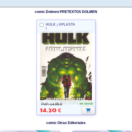
comic
:
Dolmen
:
PRETEXTOS DOLMEN
HULK
¡ APLASTA
!
en stock
PVP: 14.95 €
14.20
€
comic
:
Otras Editoriales