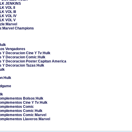
LK
JENKINS
LK
VOL II
LK
VOL III
LK
VOL IV
LK
VOL V
zle
:
Marvel
s
:
Marvel Champions
Hulk
Los Vengadores
s Y Decoracion Cine Y Tv
:
Hulk
s Y Decoracion Comic
:
Hulk
s Y Decoracion Poster
:
Capitan America
s Y Decoracion Tazas
:
Hulk
ulk
on
:
Hulk
ndgame
lk
omplementos Bolsos
:
Hulk
omplementos Cine Y Tv
:
Hulk
omplementos Comic
omplementos Comic
:
Hulk
omplementos Comic
:
Marvel
omplementos Llaveros
:
Marvel