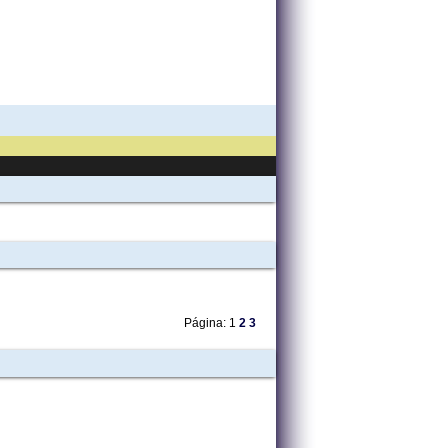
Página: 1
2
3