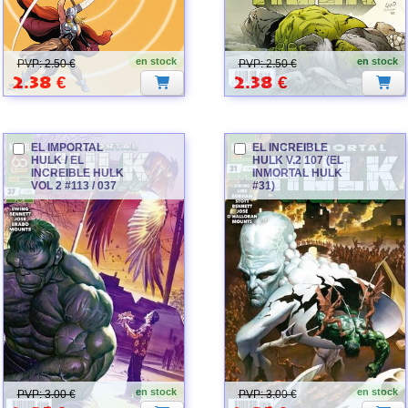
en stock
en stock
PVP: 2.50 €
PVP: 2.50 €
2.38
€
2.38
€
EL IMPORTAL
EL INCREIBLE
HULK
/ EL
HULK
V.2 107 (EL
INCREIBLE
HULK
INMORTAL
HULK
VOL 2 #113 / 037
#31)
HULK
en stock
en stock
PVP: 3.00 €
PVP: 3.00 €