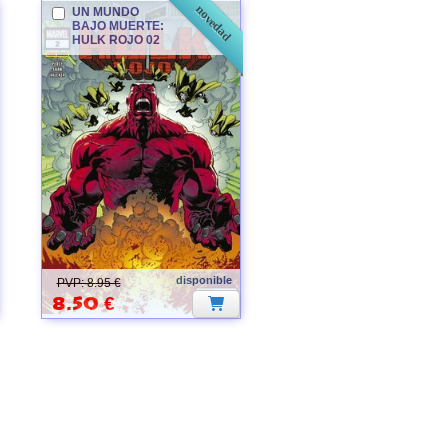
novedad
UN MUNDO
BAJO MUERTE:
HULK
ROJO 02
disponible
PVP: 8.95 €
8.50
€