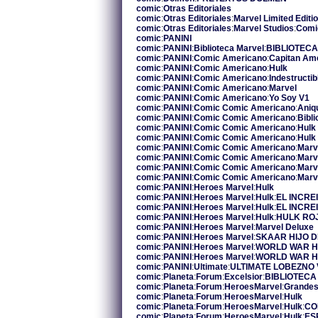
comic
:
Otras Editoriales
comic
:
Otras Editoriales
:
Marvel Limited Editi
comic
:
Otras Editoriales
:
Marvel Studios
:
Comi
comic
:
PANINI
comic
:
PANINI
:
Biblioteca Marvel
:
BIBLIOTEC
comic
:
PANINI
:
Comic Americano
:
Capitan Am
comic
:
PANINI
:
Comic Americano
:
Hulk
comic
:
PANINI
:
Comic Americano
:
Indestructi
comic
:
PANINI
:
Comic Americano
:
Marvel
comic
:
PANINI
:
Comic Americano
:
Yo Soy V1
comic
:
PANINI
:
Comic Comic Americano
:
Aniq
comic
:
PANINI
:
Comic Comic Americano
:
Bibl
comic
:
PANINI
:
Comic Comic Americano
:
Hulk
comic
:
PANINI
:
Comic Comic Americano
:
Hulk
comic
:
PANINI
:
Comic Comic Americano
:
Marv
comic
:
PANINI
:
Comic Comic Americano
:
Marv
comic
:
PANINI
:
Comic Comic Americano
:
Marv
comic
:
PANINI
:
Comic Comic Americano
:
Marv
comic
:
PANINI
:
Heroes Marvel
:
Hulk
comic
:
PANINI
:
Heroes Marvel
:
Hulk
:
EL INCRE
comic
:
PANINI
:
Heroes Marvel
:
Hulk
:
EL INCRE
comic
:
PANINI
:
Heroes Marvel
:
Hulk
:
HULK
RO
comic
:
PANINI
:
Heroes Marvel
:
Marvel Deluxe
comic
:
PANINI
:
Heroes Marvel
:
SKAAR HIJO 
comic
:
PANINI
:
Heroes Marvel
:
WORLD WAR
H
comic
:
PANINI
:
Heroes Marvel
:
WORLD WAR
H
comic
:
PANINI
:
Ultimate
:
ULTIMATE LOBEZNO
comic
:
Planeta
:
Forum
:
Excelsior
:
BIBLIOTEC
comic
:
Planeta
:
Forum
:
HeroesMarvel
:
Grandes
comic
:
Planeta
:
Forum
:
HeroesMarvel
:
Hulk
comic
:
Planeta
:
Forum
:
HeroesMarvel
:
Hulk
:
CO
comic
:
Planeta
:
Forum
:
HeroesMarvel
:
Hulk
:
ES