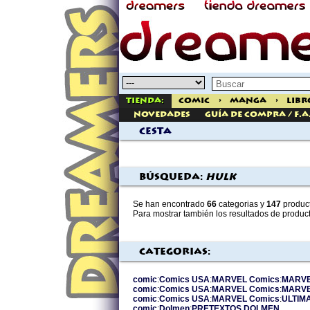
Tienda:
Comic
>
Manga
>
Libr
Novedades
Guía de Compra / F.A
Cesta
Búsqueda:
hulk
Se han encontrado
66
categorias y
147
product
Para mostrar también los resultados de produc
Categorias:
comic
:
Comics USA
:
MARVEL Comics
:
MARVE
comic
:
Comics USA
:
MARVEL Comics
:
MARVE
comic
:
Comics USA
:
MARVEL Comics
:
ULTIM
comic
:
Dolmen
:
PRETEXTOS DOLMEN