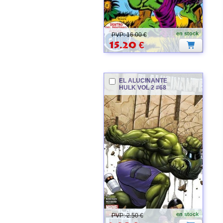
en stock
PVP: 16.00 €
15.20
€
EL ALUCINANTE
HULK
VOL 2 #68
Hulk
en stock
PVP: 2.50 €