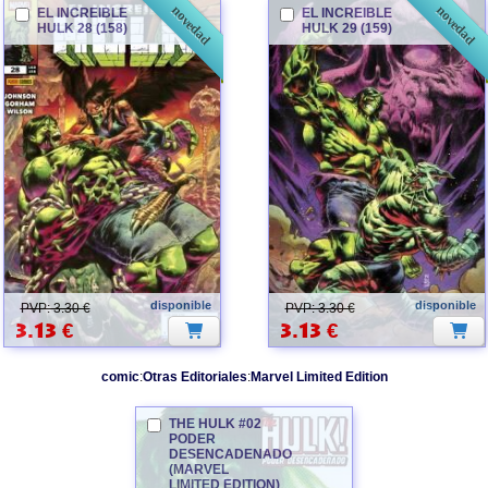
novedad
novedad
EL INCREIBLE
EL INCREIBLE
HULK
28 (158)
HULK
29 (159)
disponible
disponible
PVP: 3.30 €
PVP: 3.30 €
3.13
€
3.13
€
comic
:
Otras Editoriales
:
Marvel Limited Edition
THE
HULK
#02
PODER
DESENCADENADO
(MARVEL
LIMITED EDITION)