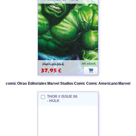
en stock
PVP: 39.95 €
37.95
€
comic
:
Otras Editoriales
:
Marvel Studios
:
Comic Comic Americano
:
Marvel
THOR # ISSUE 06
-
HULK