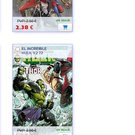
en stock
PVP: 2.50 €
2.38
€
EL INCREIBLE
HULK
V.2 72
en stock
PVP: 2.50 €