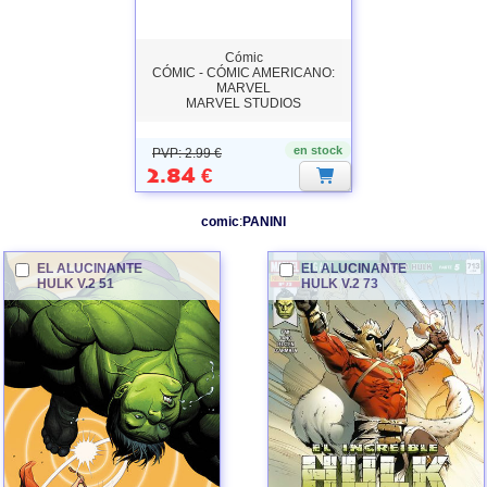
Cómic
CÓMIC - CÓMIC AMERICANO:
MARVEL
MARVEL STUDIOS
en stock
PVP: 2.99 €
2.84
€
comic
:
PANINI
EL ALUCINANTE
EL ALUCINANTE
HULK
V.2 51
HULK
V.2 73