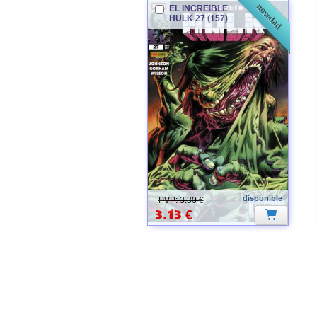
novedad
EL INCREIBLE
HULK
27 (157)
disponible
PVP: 3.30 €
3.13
€