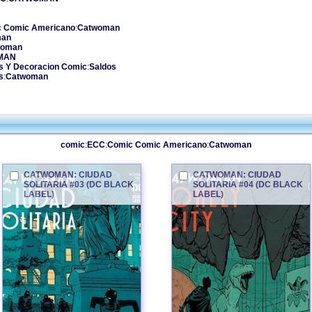
 Comic Americano
:
Catwoman
man
woman
MAN
s Y Decoracion Comic
:
Saldos
s
:
Catwoman
comic
:
ECC
:
Comic Comic Americano
:
Catwoman
CATWOMAN
: CIUDAD
CATWOMAN
: CIUDAD
SOLITARIA #03 (DC BLACK
SOLITARIA #04 (DC BLACK
LABEL)
LABEL)
CATWOMAN
CATWOMAN