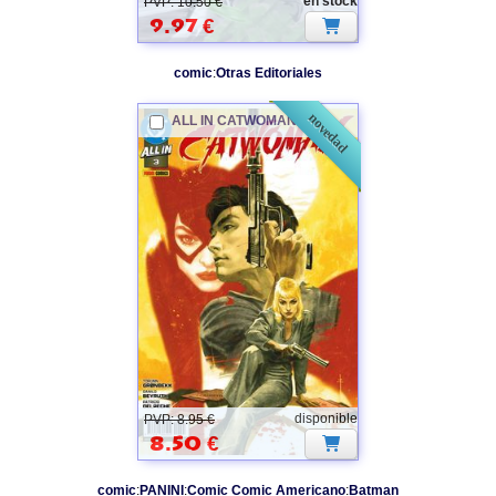
en stock
PVP: 10.50 €
9.97
€
comic
:
Otras Editoriales
novedad
ALL IN
CATWOMAN
03
disponible
PVP: 8.95 €
8.50
€
comic
:
PANINI
:
Comic Comic Americano
:
Batman