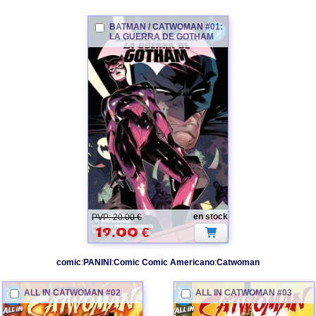
BATMAN /
CATWOMAN
#01:
LA GUERRA DE GOTHAM
en stock
PVP: 20.00 €
19.00
€
comic
:
PANINI
:
Comic Comic Americano
:
Catwoman
ALL IN
CATWOMAN
#02
ALL IN
CATWOMAN
#03