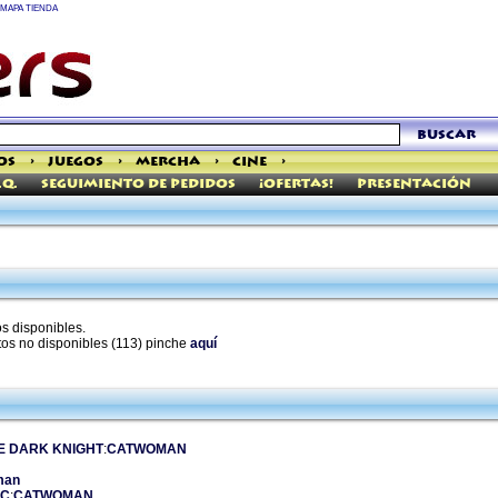
MAPA TIENDA
buscar
os
>
Juegos
>
Mercha
>
Cine
>
.Q.
Seguimiento de pedidos
¡Ofertas!
Presentación
s disponibles.
tos no disponibles (113) pinche
aquí
E DARK KNIGHT
:
CATWOMAN
man
DC
:
CATWOMAN