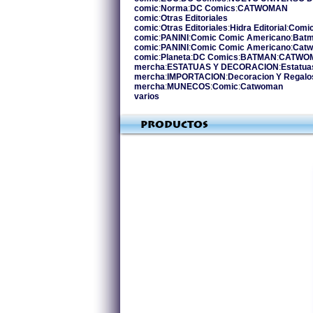
comic
:
Norma
:
DC Comics
:
CATWOMAN
comic
:
Otras Editoriales
comic
:
Otras Editoriales
:
Hidra Editorial
:
Comic
comic
:
PANINI
:
Comic Comic Americano
:
Bat
comic
:
PANINI
:
Comic Comic Americano
:
Cat
comic
:
Planeta
:
DC Comics
:
BATMAN
:
CATWO
mercha
:
ESTATUAS Y DECORACION
:
Estatua
mercha
:
IMPORTACION
:
Decoracion Y Regalo
mercha
:
MUNECOS
:
Comic
:
Catwoman
varios
Productos