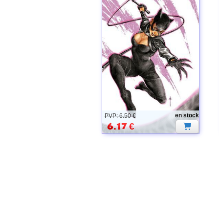
CATWOMAN
en stock
PVP: 6.50 €
6.17
€