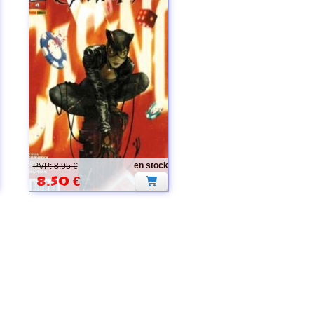
CATWOMAN
en stock
PVP: 8.95 €
8.50
€