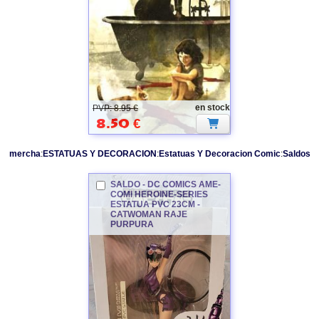
CATWOMAN
en stock
PVP: 8.95 €
8.50
€
mercha
:
ESTATUAS Y DECORACION
:
Estatuas Y Decoracion Comic
:
Saldos
SALDO - DC COMICS AME-
COMI HEROINE-SERIES
ESTATUA PVC 23CM -
CATWOMAN
RAJE
PURPURA