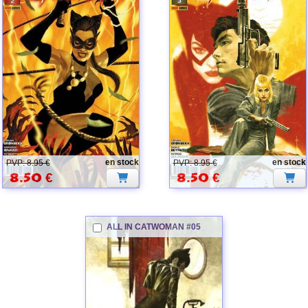
CATWOMAN
CATWOMAN
en stock
en stock
PVP: 8.95 €
PVP: 8.95 €
8.50
€
8.50
€
ALL IN
CATWOMAN
#05