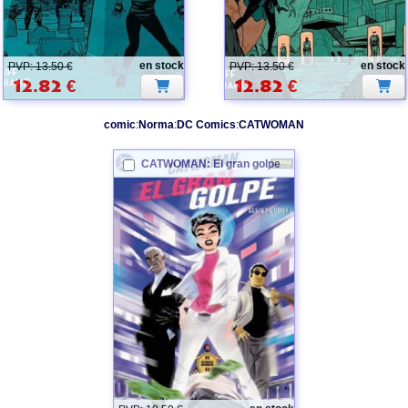
en stock
en stock
PVP: 13.50 €
PVP: 13.50 €
12.82
€
12.82
€
comic
:
Norma
:
DC Comics
:
CATWOMAN
CATWOMAN
: El gran golpe