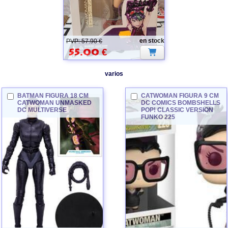
en stock
PVP: 57.90 €
55.00
€
varios
BATMAN FIGURA 18 CM
CATWOMAN
FIGURA 9 CM
CATWOMAN
UNMASKED
DC COMICS BOMBSHELLS
DC MULTIVERSE
POP! CLASSIC VERSION
FUNKO 225
CATWOMAN