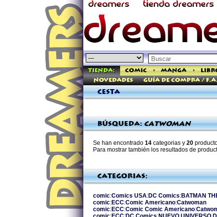
Tienda:
Comic
>
Manga
>
Libr
Novedades
Guía de Compra / F.A
Cesta
Búsqueda:
catwoman
Se han encontrado
14
categorias y
20
producto
Para mostrar también los resultados de produc
Categorias:
comic
:
Comics USA
:
DC Comics
:
BATMAN TH
comic
:
ECC
:
Comic Americano
:
Catwoman
comic
:
ECC
:
Comic Comic Americano
:
Catwo
comic
:
ECC
:
DC Comics
:
NUEVO UNIVERSO 