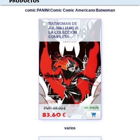
Productos
comic
:
PANINI
:
Comic Comic Americano
:
Batwoman
BATWOMAN
DE
J.H. WILLIAMS III.
LA COLECCIÓN
COMPLETA
BATWOMAN
en stock
PVP: 88.00 €
83.60
€
varios