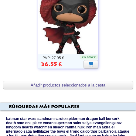
en stock
PVP: 27.95 €
26.55
€
Búsquedas más populares
batman
star wars
sandman
naruto
spiderman
dragon ball
berserk
death note
one piece
conan
superman
saint seiya
evangelion
gantz
kingdom hearts
watchmen
bleach
ranma
hulk
iron man
akira
el
internado
saga
hellblazer
the boys
el trono caido
thor
barbarroja
ataque
a los titanes
detective conan
yureka
final fantasy
yu yu hakusho
lobo