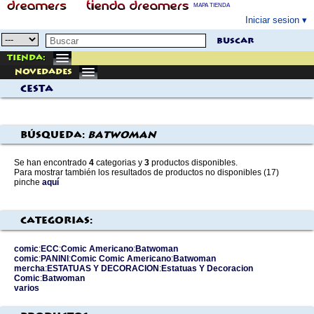
MAPA TIENDA
Iniciar sesion
buscar
Tienda:
Novedades
Cesta
Búsqueda:
batwoman
Se han encontrado
4
categorias y
3
productos disponibles.
Para mostrar también los resultados de productos no disponibles (17)
pinche
aquí
Categorias:
comic
:
ECC
:
Comic Americano
:
Batwoman
comic
:
PANINI
:
Comic Comic Americano
:
Batwoman
mercha
:
ESTATUAS Y DECORACION
:
Estatuas Y Decoracion
Comic
:
Batwoman
varios