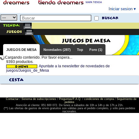
MAPA TIENDA
Iniciar sesion
buscar
Tienda:
juegos
JUEGOS DE MESA
JUEGOS DE MESA
Novedades (287)
Top
Foro (1)
Cargando contenido. Por favor espera...
9393 productos.
Apuntate a la newsletter de novedades de
juegos/Juegos_de_Mesa
Cesta
Contactar
/
Sistema de subscripciones
/
Preguntas/F.A.Q.
/
condiciones de compra
/
Seguimiento de
pedidos
Atención al cliente: 951 600 072. De lunes a sábados de 10h a 14h y de 17h a 21h.
(**) Las ofertas de gastos de envio gratuitos son válidas para el pedido completo, y sólo para pedidos
nacionales.