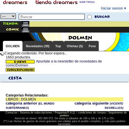
MAPA TIENDA
Iniciar sesion
buscar
Tienda:
comic
DOLMEN
DOLMEN
Novedades (30)
Top
Ofertas (5)
Foro
Cargando contenido. Por favor espera...
1663 productos.
Apuntate a la newsletter de novedades de
comic/Dolmen
Cesta
Categorias Relacionadas:
LIBROS : DOLMEN
categoria anterior
categoria siguiente
(EL MUNDO
(VICENTE
SUBTERRANEO)
SEGRELLES)
Contactar
/
Sistema de subscripciones
/
Preguntas/F.A.Q.
/
condiciones de compra
/
Seguimiento de
pedidos
Atención al cliente: 951 600 072. De lunes a sábados de 10h a 14h y de 17h a 21h.
(**) Las ofertas de gastos de envio gratuitos son válidas para el pedido completo, y sólo para pedidos
nacionales.