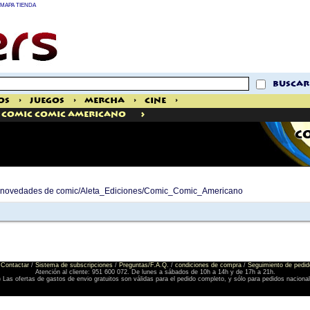
MAPA TIENDA
buscar
os
>
Juegos
>
Mercha
>
Cine
>
>
Comic Comic Americano
C
de novedades de comic/Aleta_Ediciones/Comic_Comic_Americano
Contactar
/
Sistema de subscripciones
/
Preguntas/F.A.Q.
/
condiciones de compra
/
Seguimiento de pedid
Atención al cliente: 951 600 072. De lunes a sábados de 10h a 14h y de 17h a 21h.
) Las ofertas de gastos de envio gratuitos son válidas para el pedido completo, y sólo para pedidos naciona