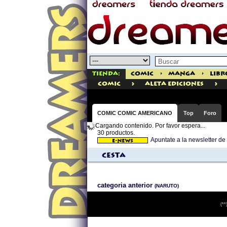
Tienda:
Comic
>
Manga
>
Libr
>
>
comic
Aleta Ediciones
COMIC COMIC AMERICANO
Top
Foro
Cargando contenido. Por favor espera...
30 productos.
Apuntate a la newsletter 
Cesta
categoria anterior
(NARUTO)
(**