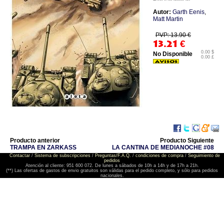
Autor:
Garth Eenis
,
Matt Martin
PVP: 13.90 €
13.21
€
0.00 $
No Disponible
0.00 £
Producto anterior
Producto Siguiente
TRAMPA EN ZARKASS
LA CANTINA DE MEDIANOCHE #08
Contactar
/
Sistema de subscripciones
/
Preguntas/F.A.Q.
/
condiciones de compra
/
Seguimiento de
pedidos
Atención al cliente: 951 600 072. De lunes a sábados de 10h a 14h y de 17h a 21h.
(**) Las ofertas de gastos de envio gratuitos son válidas para el pedido completo, y sólo para pedidos
nacionales.