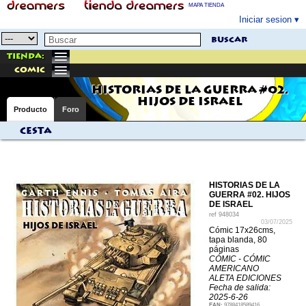
MAPA TIENDA
Iniciar sesion
buscar
Tienda:
comic
HISTORIAS DE LA GUERRA #02.
HIJOS DE ISRAEL
Producto
Foro
Cesta
HISTORIAS DE LA
GUERRA #02. HIJOS
DE ISRAEL
ref
948034
03/07/2025
Cómic 17x26cms,
tapa blanda, 80
páginas
CÓMIC - CÓMIC
AMERICANO
ALETA EDICIONES
Fecha de salida:
2025-6-26
EAN:
9788418589416