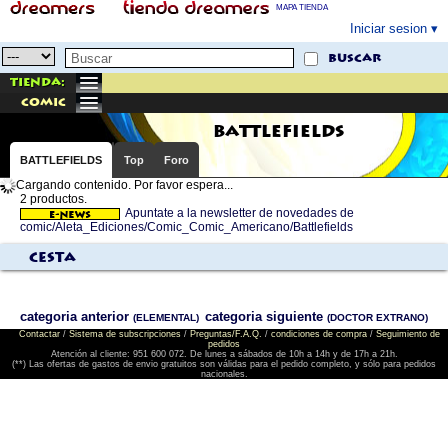
MAPA TIENDA
Iniciar sesion
buscar
Tienda:
comic
BATTLEFIELDS
BATTLEFIELDS
Top
Foro
Cargando contenido. Por favor espera...
2 productos.
Apuntate a la newsletter de novedades de
comic/Aleta_Ediciones/Comic_Comic_Americano/Battlefields
Cesta
categoria anterior
categoria siguiente
(ELEMENTAL)
(DOCTOR EXTRANO)
Contactar
/
Sistema de subscripciones
/
Preguntas/F.A.Q.
/
condiciones de compra
/
Seguimiento de
pedidos
Atención al cliente: 951 600 072. De lunes a sábados de 10h a 14h y de 17h a 21h.
(**) Las ofertas de gastos de envio gratuitos son válidas para el pedido completo, y sólo para pedidos
nacionales.