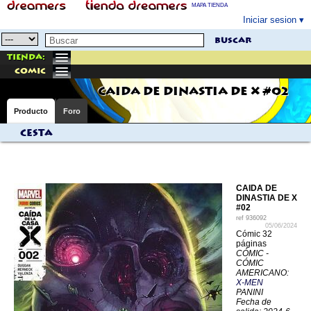
MAPA TIENDA
Iniciar sesion
buscar
Tienda:
comic
CAIDA DE DINASTIA DE X #02
Producto
Foro
Cesta
CAIDA DE
DINASTIA DE X
#02
ref
936092
05/06/2024
Cómic 32
páginas
CÓMIC -
CÓMIC
AMERICANO:
X-MEN
PANINI
Fecha de