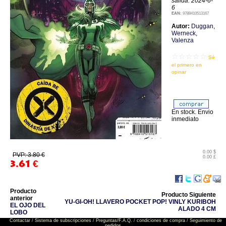
salida: 2024-6-
6
EAN:
9788410513167
Autor:
Duggan
,
Werneck
,
Valenza
☆☆☆☆☆
Sé
el primero en
opinar
En stock. Envio
inmediato
0.00 $
PVP: 3.80 €
0.00 £
3.61
€
Producto
Producto Siguiente
anterior
YU-GI-OH! LLAVERO POCKET POP! VINLY KURIBOH
EL OJO DEL
ALADO 4 CM
LOBO
Contactar
/
Sistema de subscripciones
/
Preguntas/F.A.Q.
/
condiciones de compra
/
Seguimiento de
pedidos