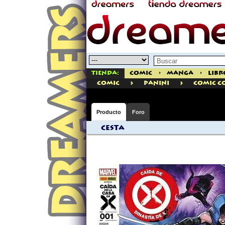
Tienda:
Comic
>
Manga
>
Libr
>
>
comic
PANINI
Comic C
Producto
Foro
Cesta