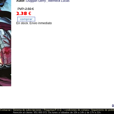
Autor:
Duggan Gerry ; Werneck Lucas
PVP: 2.50 €
2.38
€
En stock. Envio inmediato
D
Contactar
/
Sistema de subscripciones
/
Preguntas/F.A.Q.
/
condiciones de compra
/
Seguimiento de pedid
Atención al cliente: 951 600 072. De lunes a sábados de 10h a 14h y de 17h a 21h.