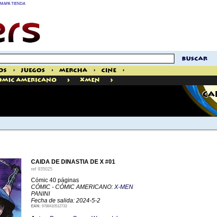
MAPA TIENDA
buscar
os
>
Juegos
>
Mercha
>
Cine
>
>
>
omic Americano
XMen
CA
CAIDA DE DINASTIA DE X #01
ref
935025
Cómic 40 páginas
CÓMIC - CÓMIC AMERICANO:
X-MEN
PANINI
Fecha de salida: 2024-5-2
EAN:
9788410512733