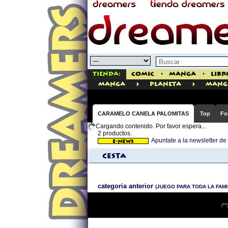
Tienda:
Comic
>
Manga
>
Libr
>
>
manga
Planeta
Mang
CARAMELO CANELA PALOMITAS
Top
Fo
Cargando contenido. Por favor espera...
2 productos.
Apuntate a la newsletter
Cesta
categoria anterior
(JUEGO PARA TODA LA FAMI
(**