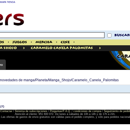
MAPA TIENDA
buscar
os
>
Juegos
>
Mercha
>
Cine
>
>
>
a Shojo
Caramelo Canela Palomitas
CAR
ro
 de novedades de manga/Planeta/Manga_Shojo/Caramelo_Canela_Palomitas
LY)
Contactar
/
Sistema de subscripciones
/
Preguntas/F.A.Q.
/
condiciones de compra
/
Seguimiento de pedid
Atención al cliente: 951 600 072. De lunes a sábados de 10h a 14h y de 17h a 21h.
) Las ofertas de gastos de envio gratuitos son válidas para el pedido completo, y sólo para pedidos naciona