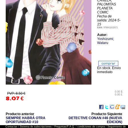
CANELA;
PALOMITAS
PLANETA
COMIC
Fecha de
salida: 2024-5-
15
EAN:
9788411611671
Autor:
Yoshizumi;
Wataru
En stock. Envio
inmediato
0.00 $
PVP: 8.50 €
0.00 £
8.07
€
Producto anterior
Producto Siguiente
SIEMPRE HABRÁ OTRA
DETECTIVE CONAN #46 (NUEVA
OPORTUNIDAD #10
EDICION)
Contactar
/
Sistema de subscripciones
/
Preguntas/F.A.Q.
/
condiciones de compra
/
Seguimiento de