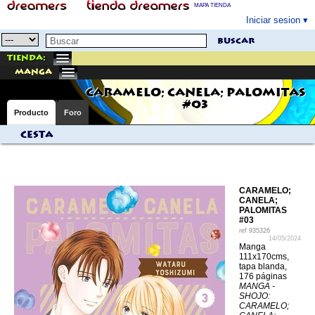
MAPA TIENDA
Iniciar sesion
buscar
Tienda:
manga
CARAMELO; CANELA; PALOMITAS
#03
Producto
Foro
Cesta
CARAMELO;
CANELA;
PALOMITAS
#03
ref
935326
14/05/2024
Manga
111x170cms,
tapa blanda,
176 páginas
MANGA -
SHOJO:
CARAMELO;