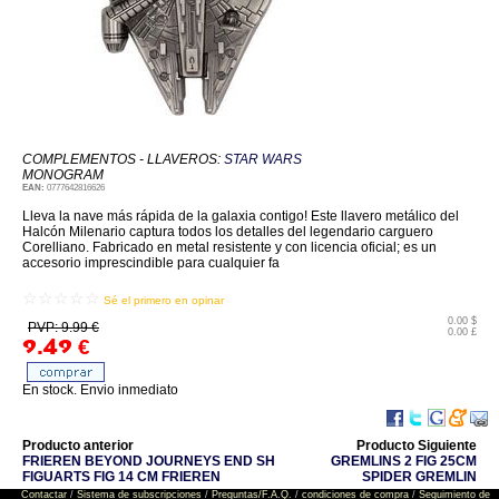
COMPLEMENTOS - LLAVEROS:
STAR WARS
MONOGRAM
EAN:
0777642816626
Lleva la nave más rápida de la galaxia contigo! Este llavero metálico del
Halcón Milenario captura todos los detalles del legendario carguero
Corelliano. Fabricado en metal resistente y con licencia oficial; es un
accesorio imprescindible para cualquier fa
☆☆☆☆☆
Sé el primero en opinar
0.00 $
PVP: 9.99 €
0.00 £
9.49
€
En stock. Envio inmediato
Producto anterior
Producto Siguiente
FRIEREN BEYOND JOURNEYS END SH
GREMLINS 2 FIG 25CM
FIGUARTS FIG 14 CM FRIEREN
SPIDER GREMLIN
Contactar
/
Sistema de subscripciones
/
Preguntas/F.A.Q.
/
condiciones de compra
/
Seguimiento de