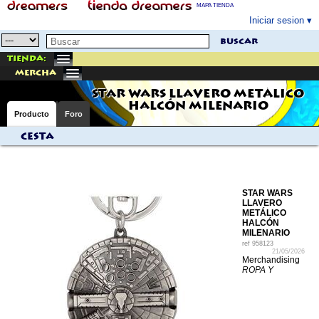
MAPA TIENDA
Iniciar sesion
buscar
Tienda:
mercha
STAR WARS LLAVERO METÁLICO
HALCÓN MILENARIO
Producto
Foro
Cesta
STAR WARS
LLAVERO
METÁLICO
HALCÓN
MILENARIO
ref
958123
21/05/2026
Merchandising
ROPA Y