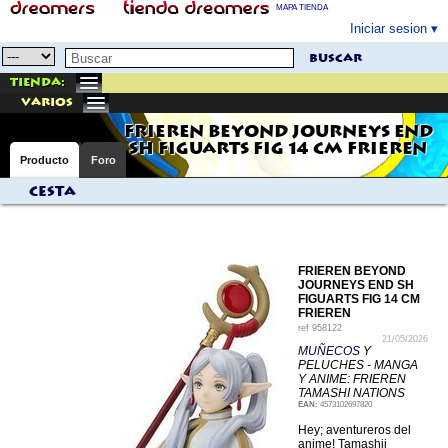
MAPA TIENDA
Iniciar sesion
buscar
Tienda:
varios
FRIEREN BEYOND JOURNEYS END
SH FIGUARTS FIG 14 CM FRIEREN
Producto
Foro
Cesta
FRIEREN BEYOND
JOURNEYS END SH
FIGUARTS FIG 14 CM
FRIEREN
ref
958122
21/05/2026
MUÑECOS
Y
PELUCHES - MANGA
Y ANIME: FRIEREN
TAMASHI NATIONS
EAN:
4573102697820
Hey; aventureros del
anime! Tamashii