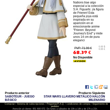
Nations trae algo
especial a la colección
S.H. Figuarts: ¡la figura
de Frieren! Esta
pequeña joya está
inspirada en su
aparición en el
emocionante anime
"Frieren: Beyond
Journey's End" y mide
unos 14 cm de pura
eleganci
0.00 $
PVP: 71.99 €
0.00 £
68.39
€
No Disponible
Producto anterior
Producto Siguiente
SABOTEUR - JUEGO
STAR WARS LLAVERO METÁLICO HALCÓN
BÁSICO
MILENARIO
Contactar
/
Sistema de subscripciones
/
Preguntas/F.A.Q.
/
condiciones de compra
/
Seguimiento de
pedidos
Atención al cliente: 951 600 072. De lunes a sábados de 10h a 14h y de 17h a 21h.