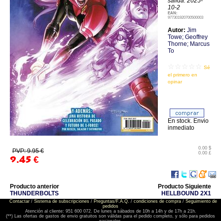
salida: 2025-
10-2
EAN:
977301920700500003
Autor:
Jim
Towe; Geoffrey
Thorne; Marcus
To
☆☆☆☆☆
Sé
el primero en
opinar
En stock. Envio
inmediato
0.00 $
PVP: 9.95 €
0.00 £
9.45
€
Producto anterior
Producto Siguiente
THUNDERBOLTS
HELLBOUND 2X1
Contactar
/
Sistema de subscripciones
/
Preguntas/F.A.Q.
/
condiciones de compra
/
Seguimiento de
pedidos
Atención al cliente: 951 600 072. De lunes a sábados de 10h a 14h y de 17h a 21h.
(**) Las ofertas de gastos de envio gratuitos son válidas para el pedido completo, y sólo para pedidos