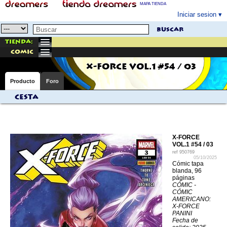
MAPA TIENDA
Iniciar sesion
buscar
Tienda:
comic
X-FORCE VOL.1 #54 / 03
Producto
Foro
Cesta
X-FORCE
VOL.1 #54 / 03
ref
950769
05/10/2025
Cómic tapa
blanda, 96
páginas
CÓMIC -
CÓMIC
AMERICANO:
X-FORCE
PANINI
Fecha de