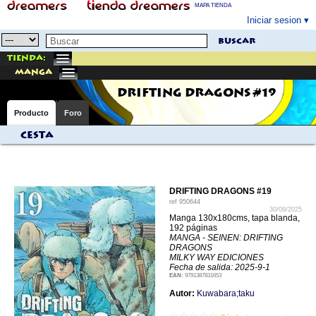
MAPA TIENDA
Iniciar sesion
buscar
Tienda:
manga
DRIFTING DRAGONS #19
Producto
Foro
Cesta
DRIFTING DRAGONS #19
ref
950644
30/09/2025
Manga 130x180cms, tapa blanda,
192 páginas
MANGA - SEINEN: DRIFTING
DRAGONS
MILKY WAY EDICIONES
Fecha de salida: 2025-9-1
EAN:
9791387831653
Autor:
Kuwabara;taku
☆☆☆☆☆