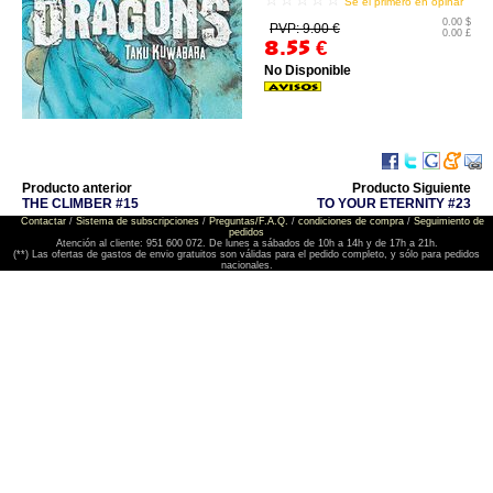
Sé el primero en opinar
0.00 $
PVP: 9.00 €
0.00 £
8.55
€
No Disponible
Producto anterior
Producto Siguiente
THE CLIMBER #15
TO YOUR ETERNITY #23
Contactar
/
Sistema de subscripciones
/
Preguntas/F.A.Q.
/
condiciones de compra
/
Seguimiento de
pedidos
Atención al cliente: 951 600 072. De lunes a sábados de 10h a 14h y de 17h a 21h.
(**) Las ofertas de gastos de envio gratuitos son válidas para el pedido completo, y sólo para pedidos
nacionales.