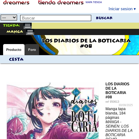
MAPA TIENDA
Iniciar sesion
buscar
Tienda:
manga
LOS DIARIOS DE LA BOTICARIA
#08
Producto
Foro
Cesta
LOS DIARIOS
DE LA
BOTICARIA
#08
ref
950613
30/09/2025
Manga tapa
blanda, 184
páginas
MANGA -
SEINEN: LOS
DIARIOS DE LA
BOTICARIA