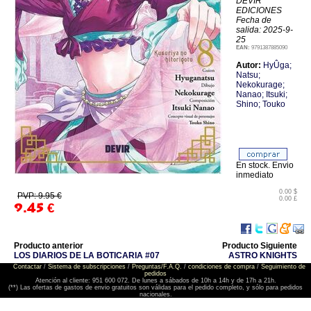
DEVIR
EDICIONES
Fecha de
salida: 2025-9-
25
EAN:
9791387885090
Autor:
HyÛga;
Natsu;
Nekokurage;
Nanao; Itsuki;
Shino; Touko
En stock. Envio
inmediato
0.00 $
PVP: 9.95 €
0.00 £
9.45
€
Producto anterior
Producto Siguiente
LOS DIARIOS DE LA BOTICARIA #07
ASTRO KNIGHTS
Contactar
/
Sistema de subscripciones
/
Preguntas/F.A.Q.
/
condiciones de compra
/
Seguimiento de
pedidos
Atención al cliente: 951 600 072. De lunes a sábados de 10h a 14h y de 17h a 21h.
(**) Las ofertas de gastos de envio gratuitos son válidas para el pedido completo, y sólo para pedidos
nacionales.