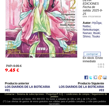
DEVIR
EDICIONES
Fecha de
salida: 2025-9-
25
EAN:
9791387885038
Autor:
HyÛga;
Natsu;
Nekokurage;
Nanao; Itsuki;
Shino; Touko
En stock. Envio
inmediato
0.00 $
PVP: 9.95 €
0.00 £
9.45
€
Producto anterior
Producto Siguiente
LOS DIARIOS DE LA BOTICARIA
LOS DIARIOS DE LA BOTICARIA
#01
#03
Contactar
/
Sistema de subscripciones
/
Preguntas/F.A.Q.
/
condiciones de compra
/
Seguimiento de
pedidos
Atención al cliente: 951 600 072. De lunes a sábados de 10h a 14h y de 17h a 21h.
(**) Las ofertas de gastos de envio gratuitos son válidas para el pedido completo, y sólo para pedidos
nacionales.