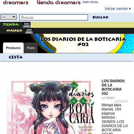
MAPA TIENDA
Iniciar sesion
buscar
Tienda:
manga
LOS DIARIOS DE LA BOTICARIA
#02
Producto
Foro
Cesta
LOS DIARIOS
DE LA
BOTICARIA
#02
ref
950607
30/09/2025
Manga tapa
blanda, 184
páginas
MANGA -
SEINEN: LOS
DIARIOS DE LA
BOTICARIA