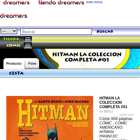
MAPA TIENDA
buscar
Tienda:
comic
HITMAN LA COLECCION
COMPLETA #01
Producto
Foro
Cesta
HITMAN LA
COLECCION
COMPLETA #01
ref
950512
30/09/2025
Cómic 600 páginas
CÓMIC - CÓMIC
AMERICANO:
HITMAN
PANINI DC