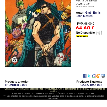
Fecha de salida:
2025-9-18
EAN:
9788410497429
Autor:
Garth Ennis;
John Mccrea
PVP: 68.00 €
64.60
€
0.00 $
No Disponible
0.00 £
Producto anterior
Producto Siguiente
THUNDER 3 #06
GAEA TIMA #02
Contactar
/
Sistema de subscripciones
/
Preguntas/F.A.Q.
/
condiciones de compra
/
Seguimiento de
pedidos
Atención al cliente: 951 600 072. De lunes a sábados de 10h a 14h y de 17h a 21h.
(**) Las ofertas de gastos de envio gratuitos son válidas para el pedido completo, y sólo para pedidos
nacionales.