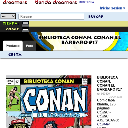
MAPA TIENDA
Iniciar sesion
buscar
Tienda:
comic
BIBLIOTECA CONAN. CONAN EL
BÁRBARO #17
Producto
Foro
Cesta
BIBLIOTECA
CONAN.
CONAN EL
BÁRBARO #17
ref
950496
30/09/2025
Cómic tapa
blanda, 176
páginas
CÓMIC -
CÓMIC
AMERICANO:
CONAN