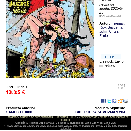
PANINI
Fecha de
salida: 2025-9-
25
EAN:
9791370131685
Autor:
Thomas;
Roy; Buscema;
John; Chan;
Ernie
En stock. Envio
inmediato
0.00 $
PVP: 13.95 €
0.00 £
13.25
€
Producto anterior
Producto Siguiente
CAMELOT 3000
BIBLIOTECA SUPERMAN #04
Contactar
/
Sistema de subscripciones
/
Preguntas/F.A.Q.
/
condiciones de compra
/
Seguimiento de
pedidos
Atención al cliente: 951 600 072. De lunes a sábados de 10h a 14h y de 17h a 21h.
(**) Las ofertas de gastos de envio gratuitos son válidas para el pedido completo, y sólo para pedidos
nacionales.