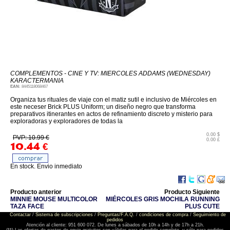
COMPLEMENTOS - CINE Y TV: MIERCOLES ADDAMS (WEDNESDAY)
KARACTERMANIA
EAN:
8445118068467
Organiza tus rituales de viaje con el matiz sutil e inclusivo de Miércoles en
este neceser Brick PLUS Uniform; un diseño negro que transforma
preparativos itinerantes en actos de refinamiento discreto y misterio para
exploradoras y exploradores de todas la
0.00 $
PVP: 10.99 €
0.00 £
10.44
€
En stock. Envio inmediato
Producto anterior
Producto Siguiente
MINNIE MOUSE MULTICOLOR
MIÉRCOLES GRIS MOCHILA RUNNING
TAZA FACE
PLUS CUTE
Contactar
/
Sistema de subscripciones
/
Preguntas/F.A.Q.
/
condiciones de compra
/
Seguimiento de
pedidos
Atención al cliente: 951 600 072. De lunes a sábados de 10h a 14h y de 17h a 21h.