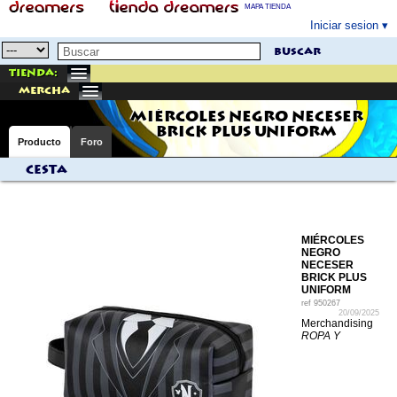
MAPA TIENDA
Iniciar sesion
buscar
Tienda:
mercha
MIÉRCOLES NEGRO NECESER
BRICK PLUS UNIFORM
Producto
Foro
Cesta
MIÉRCOLES
NEGRO
NECESER
BRICK PLUS
UNIFORM
ref
950267
20/09/2025
Merchandising
ROPA Y