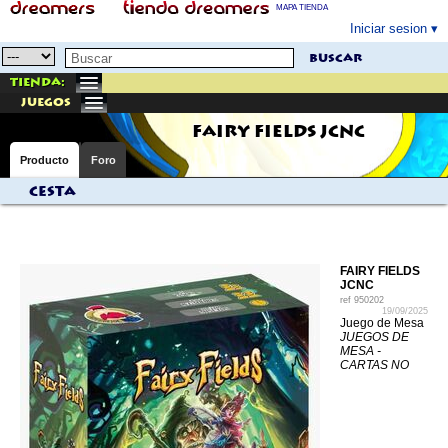
MAPA TIENDA
Iniciar sesion
buscar
Tienda:
juegos
FAIRY FIELDS JCNC
Producto
Foro
Cesta
FAIRY FIELDS
JCNC
ref
950202
19/09/2025
Juego de Mesa
JUEGOS DE
MESA -
CARTAS NO