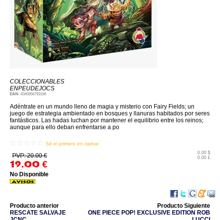
COLECCIONABLES
ENPEUDEJOCS
EAN:
6340656793166
Adéntrate en un mundo lleno de magia y misterio con Fairy Fields; un
juego de estrategia ambientado en bosques y llanuras habitados por seres
fantásticos. Las hadas luchan por mantener el equilibrio entre los reinos;
aunque para ello deban enfrentarse a po
☆☆☆☆☆
Sé el primero en opinar
0.00 $
PVP: 20.00 €
0.00 £
19.00
€
No Disponible
Producto anterior
Producto Siguiente
RESCATE SALVAJE
ONE PIECE POP! EXCLUSIVE EDITION ROB
JCNC
LUCCI