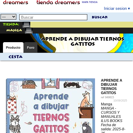
MAPA TIENDA
Iniciar sesion
buscar
Tienda:
manga
APRENDE A DIBUJAR TIERNOS
GATITOS
Producto
Foro
Cesta
APRENDE A
DIBUJAR
TIERNOS
GATITOS
ref
949815
10/09/2025
Manga
MANGA -
CURSOS Y
MANUALES
ILUS BOOKS
Fecha de
salida: 2025-8-