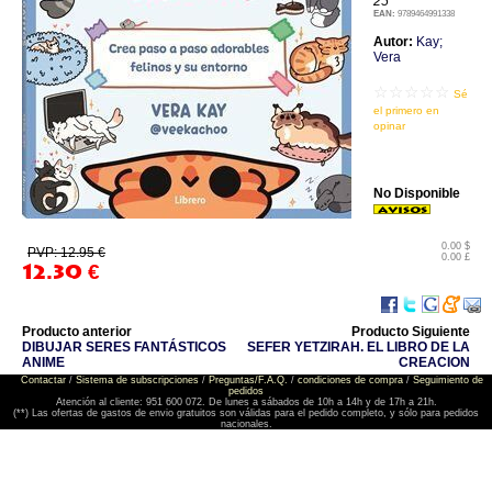
25
EAN:
9789464991338
Autor:
Kay;
Vera
☆☆☆☆☆
Sé
el primero en
opinar
No Disponible
0.00 $
PVP: 12.95 €
0.00 £
12.30
€
Producto anterior
Producto Siguiente
DIBUJAR SERES FANTÁSTICOS
SEFER YETZIRAH. EL LIBRO DE LA
ANIME
CREACION
Contactar
/
Sistema de subscripciones
/
Preguntas/F.A.Q.
/
condiciones de compra
/
Seguimiento de
pedidos
Atención al cliente: 951 600 072. De lunes a sábados de 10h a 14h y de 17h a 21h.
(**) Las ofertas de gastos de envio gratuitos son válidas para el pedido completo, y sólo para pedidos
nacionales.