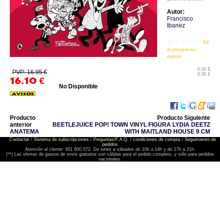
Autor:
Francisco
Ibanez
☆☆☆☆☆
Sé
el primero en
opinar
0.00 $
PVP: 16.95 €
0.00 £
16.10
€
No Disponible
Producto
Producto Siguiente
anterior
BEETLEJUICE POP! TOWN VINYL FIGURA LYDIA DEETZ
ANATEMA
WITH MAITLAND HOUSE 9 CM
Contactar
/
Sistema de subscripciones
/
Preguntas/F.A.Q.
/
condiciones de compra
/
Seguimiento de
pedidos
Atención al cliente: 951 600 072. De lunes a sábados de 10h a 14h y de 17h a 21h.
(**) Las ofertas de gastos de envio gratuitos son válidas para el pedido completo, y sólo para pedidos
nacionales.