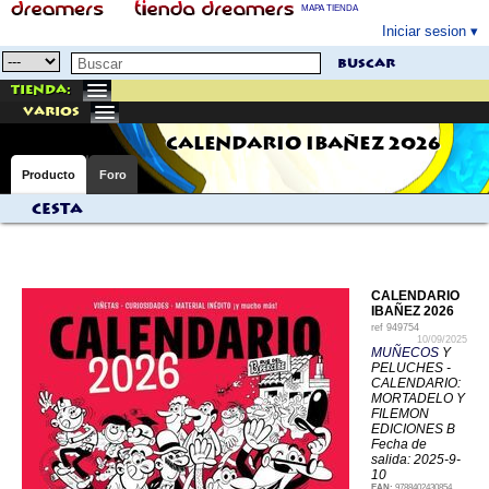
MAPA TIENDA
Iniciar sesion
buscar
Tienda:
varios
CALENDARIO IBAÑEZ 2026
Producto
Foro
Cesta
CALENDARIO
IBAÑEZ 2026
ref
949754
10/09/2025
MUÑECOS
Y
PELUCHES -
CALENDARIO:
MORTADELO Y
FILEMON
EDICIONES B
Fecha de
salida: 2025-9-
10
EAN:
9788402430854