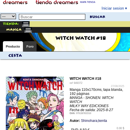
MAPA TIENDA
Iniciar sesion
buscar
Tienda:
manga
WITCH WATCH #18
Producto
Foro
Cesta
WITCH WATCH #18
ref
949372
27/08/2025
Manga 110x170cms, tapa blanda,
192 páginas
MANGA - SHONEN: WITCH
WATCH
MILKY WAY EDICIONES
Fecha de salida: 2025-8-27
EAN:
9791387831516
Autor:
Shinohara;kenta
0.00 $