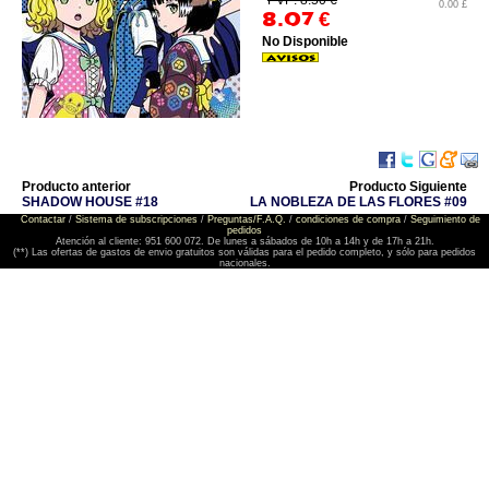
PVP: 8.50 €
0.00 £
8.07
€
No Disponible
Producto anterior
Producto Siguiente
SHADOW HOUSE #18
LA NOBLEZA DE LAS FLORES #09
Contactar
/
Sistema de subscripciones
/
Preguntas/F.A.Q.
/
condiciones de compra
/
Seguimiento de
pedidos
Atención al cliente: 951 600 072. De lunes a sábados de 10h a 14h y de 17h a 21h.
(**) Las ofertas de gastos de envio gratuitos son válidas para el pedido completo, y sólo para pedidos
nacionales.