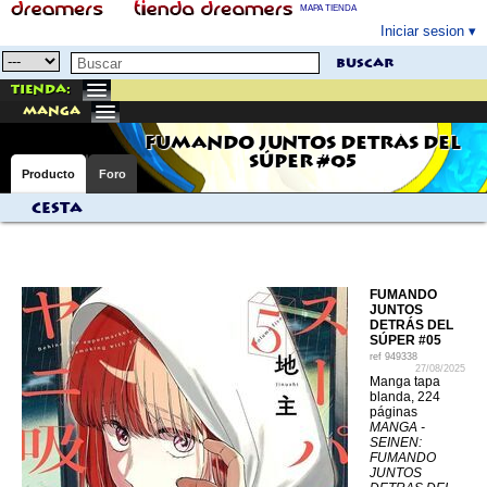
MAPA TIENDA
Iniciar sesion
buscar
Tienda:
manga
FUMANDO JUNTOS DETRÁS DEL
SÚPER #05
Producto
Foro
Cesta
FUMANDO
JUNTOS
DETRÁS DEL
SÚPER #05
ref
949338
27/08/2025
Manga tapa
blanda, 224
páginas
MANGA -
SEINEN:
FUMANDO
JUNTOS