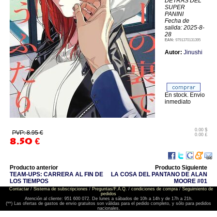
DETRAS DEL
SUPER
PANINI
Fecha de
salida: 2025-8-
28
EAN:
9791370131395
Autor:
Jinushi
En stock. Envio
inmediato
0.00 $
PVP: 8.95 €
0.00 £
8.50
€
Producto anterior
Producto Siguiente
TEAM-UPS: CARRERA AL FIN DE
LA COSA DEL PANTANO DE ALAN
LOS TIEMPOS
MOORE #01
Contactar
/
Sistema de subscripciones
/
Preguntas/F.A.Q.
/
condiciones de compra
/
Seguimiento de
pedidos
Atención al cliente: 951 600 072. De lunes a sábados de 10h a 14h y de 17h a 21h.
(**) Las ofertas de gastos de envio gratuitos son válidas para el pedido completo, y sólo para pedidos
nacionales.