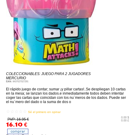
COLECCIONABLES: JUEGO PARA 2 JUGADORES
MERCURIO
EAN:
8437027027291
El rápido juego de contar; sumar ¡y pillar cartas!..Se despliegan 10 cartas
en la mesa; se lanzan los dados.e inmediatamente todos deben intentar
coger las cartas que coincidan con los nu´meros de los dados. Puede ser
el nu´mero del dado o la suma de dos o
☆☆☆☆☆
Sé el primero en opinar
0.00 $
PVP: 16.95 €
0.00 £
16.10
€