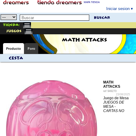
MAPA TIENDA
Iniciar sesion
buscar
Tienda:
juegos
MATH ATTACKS
Producto
Foro
Cesta
MATH
ATTACKS
ref
949270
23/08/2025
Juego de Mesa
JUEGOS DE
MESA -
CARTAS NO