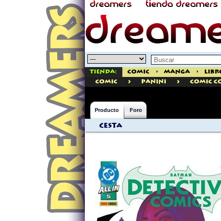
Tienda:
Comic
>
Manga
>
Libr
>
>
comic
PANINI
Comic C
Producto
Foro
Cesta