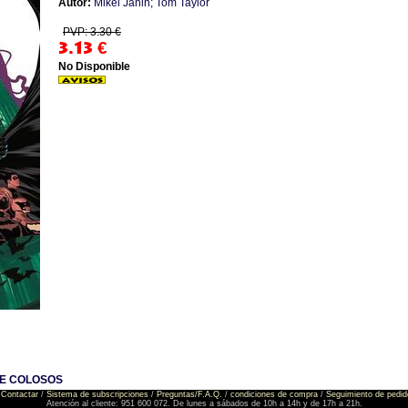
Autor:
Mikel Janin; Tom Taylor
PVP: 3.30 €
3.13
€
No Disponible
RE COLOSOS
Contactar
/
Sistema de subscripciones
/
Preguntas/F.A.Q.
/
condiciones de compra
/
Seguimiento de pedid
Atención al cliente: 951 600 072. De lunes a sábados de 10h a 14h y de 17h a 21h.