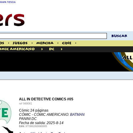
MAPA TIENDA
buscar
os
>
Juegos
>
Mercha
>
Cine
>
>
>
omic Americano
Dc
ALL
ALL IN DETECTIVE COMICS #05
ref
949061
Cómic 24 páginas
CÓMIC - CÓMIC AMERICANO:
BATMAN
PANINI DC
Fecha de salida: 2025-8-14
EAN:
977308129200800005