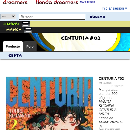
MAPA TIENDA
Iniciar sesion
buscar
Tienda:
manga
CENTURIA #02
Producto
Foro
Cesta
CENTURIA #02
ref
948808
01/08/2025
Manga tapa
blanda, 200
páginas
MANGA -
SHONEN:
CENTURIA
IVREA
Fecha de
salida: 2025-7-
31
EAN:
9791387836993