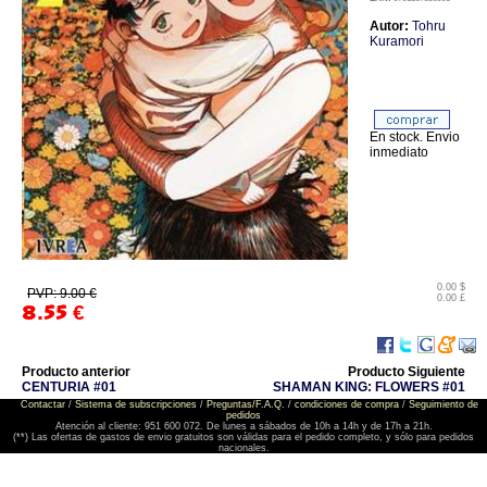
Autor:
Tohru
Kuramori
En stock. Envio
inmediato
0.00 $
PVP: 9.00 €
0.00 £
8.55
€
Producto anterior
Producto Siguiente
CENTURIA #01
SHAMAN KING: FLOWERS #01
Contactar
/
Sistema de subscripciones
/
Preguntas/F.A.Q.
/
condiciones de compra
/
Seguimiento de
pedidos
Atención al cliente: 951 600 072. De lunes a sábados de 10h a 14h y de 17h a 21h.
(**) Las ofertas de gastos de envio gratuitos son válidas para el pedido completo, y sólo para pedidos
nacionales.