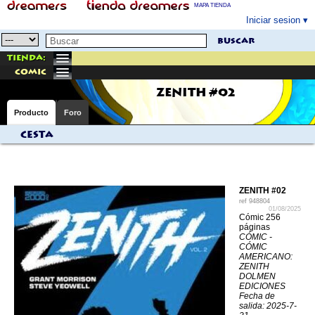
MAPA TIENDA
Iniciar sesion
buscar
Tienda:
comic
ZENITH #02
Producto
Foro
Cesta
ZENITH #02
ref
948804
01/08/2025
Cómic 256
páginas
CÓMIC -
CÓMIC
AMERICANO:
ZENITH
DOLMEN
EDICIONES
Fecha de
salida: 2025-7-