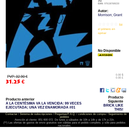
31
EAN:
9791387689230
Autor:
Morrison; Grant
☆☆☆☆☆
Sé
el primero en
opinar
No Disponible
0.00 $
PVP: 32.90 €
0.00 £
31.25
€
Producto
Producto anterior
Siguiente
A LA CENTÉSIMA VA LA VENCIDA: 99 VECES
BRICK LIKE
EJECUTADA; UNA VEZ ENAMORADA #01
THIS!
Contactar
/
Sistema de subscripciones
/
Preguntas/F.A.Q.
/
condiciones de compra
/
Seguimiento de
pedidos
Atención al cliente: 951 600 072. De lunes a sábados de 10h a 14h y de 17h a 21h.
(**) Las ofertas de gastos de envio gratuitos son válidas para el pedido completo, y sólo para pedidos
nacionales.