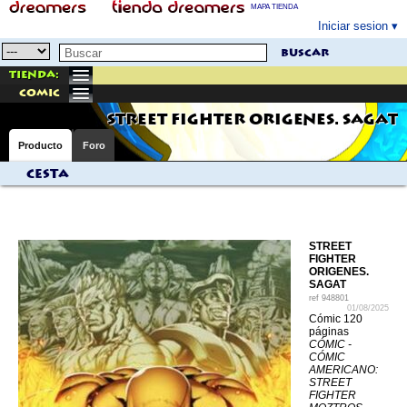
MAPA TIENDA
Iniciar sesion
buscar
Tienda:
comic
STREET FIGHTER ORIGENES. SAGAT
Producto
Foro
Cesta
STREET
FIGHTER
ORIGENES.
SAGAT
ref
948801
01/08/2025
Cómic 120
páginas
CÓMIC -
CÓMIC
AMERICANO:
STREET
FIGHTER