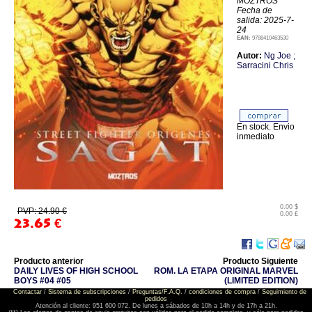
MOZTROS
Fecha de
salida: 2025-7-
24
EAN:
9788410463530
Autor:
Ng Joe ;
Sarracini Chris
En stock. Envio
inmediato
0.00 $
PVP: 24.90 €
0.00 £
23.65
€
Producto anterior
Producto Siguiente
DAILY LIVES OF HIGH SCHOOL
ROM. LA ETAPA ORIGINAL MARVEL
BOYS #04 #05
(LIMITED EDITION)
Contactar
/
Sistema de subscripciones
/
Preguntas/F.A.Q.
/
condiciones de compra
/
Seguimiento de
pedidos
Atención al cliente: 951 600 072. De lunes a sábados de 10h a 14h y de 17h a 21h.