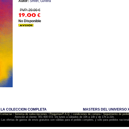
Autor:
Smith; GlÀfira
PVP: 20.00 €
19.00
€
No Disponible
 LA COLECCION COMPLETA
MASTERS DEL UNIVERSO 
Contactar
/
Sistema de subscripciones
/
Preguntas/F.A.Q.
/
condiciones de compra
/
Seguimiento de pedid
Atención al cliente: 951 600 072. De lunes a sábados de 10h a 14h y de 17h a 21h.
) Las ofertas de gastos de envio gratuitos son válidas para el pedido completo, y sólo para pedidos naciona