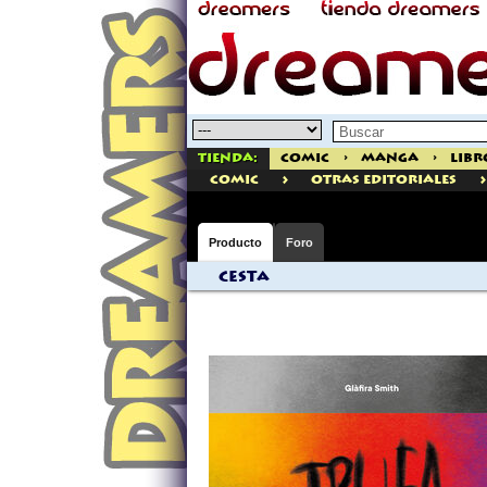
Tienda:
Comic
>
Manga
>
Libr
>
>
comic
Otras Editoriales
Producto
Foro
Cesta