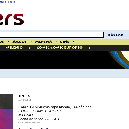
MAPA TIENDA
buscar
os
>
Juegos
>
Mercha
>
Cine
>
>
>
Milenio
Comic Comic Europeo
TRUFA
ref
948791
Cómic 170x240cms, tapa blanda, 144 páginas
CÓMIC - CÓMIC EUROPEO
MILENIO
Fecha de salida: 2025-4-16
EAN:
9788419884848