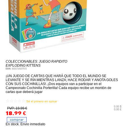
COLECCIONABLES: JUEGO RAPIDITO
EXPLODING KITTENS
EAN:
8101714107572
¡UN JUEGO DE CARTAS QUE HARÁ QUE TODO EL MUNDO SE
LEVANTE Y SE RÍA MIENTRAS LANZA; HACE RODAR Y ANOTA GOLES
CON SUS COCHINILLAS!..¡Dos equipos van a participar en el
Campeonato Cochinilla Porterilla! Cada equipo recibe un montón de
cartas que deberá jugar
☆☆☆☆☆
Sé el primero en opinar
0.00 $
PVP: 19.99 €
0.00 £
18.99
€
En stock. Envio inmediato