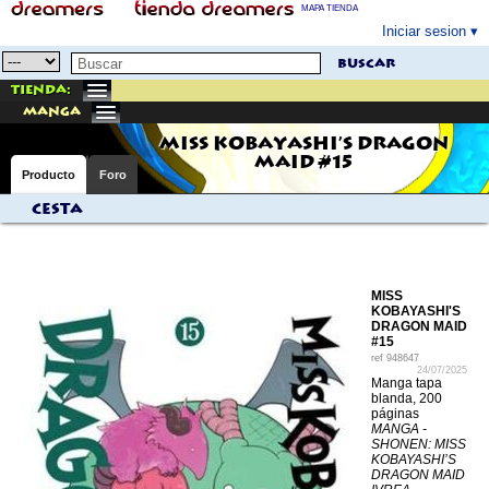
MAPA TIENDA
Iniciar sesion
buscar
Tienda:
manga
MISS KOBAYASHI'S DRAGON
MAID #15
Producto
Foro
Cesta
MISS
KOBAYASHI'S
DRAGON MAID
#15
ref
948647
24/07/2025
Manga tapa
blanda, 200
páginas
MANGA -
SHONEN: MISS
KOBAYASHI’S
DRAGON MAID