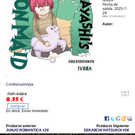
IVREA
Fecha de
salida: 2025-7-
24
EAN:
9791387892012
Autor:
Coolkyousinnjya
0.00 $
PVP: 9.00 €
0.00 £
8.55
€
En stock. Envio inmediato
Producto anterior
Producto Siguiente
JUNJO ROMANTICA #20
SEKAIICHI HATSUKOI #08