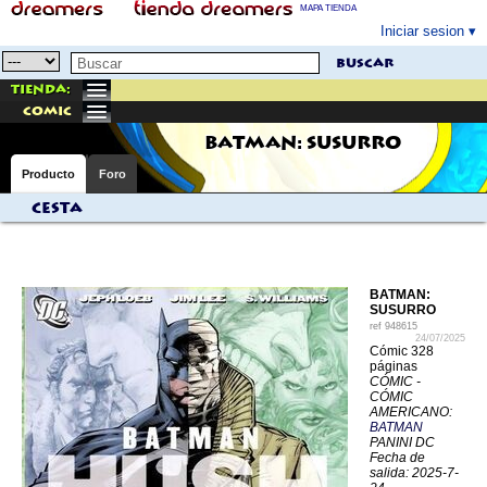
MAPA TIENDA
Iniciar sesion
buscar
Tienda:
comic
BATMAN: SUSURRO
Producto
Foro
Cesta
BATMAN:
SUSURRO
ref
948615
24/07/2025
Cómic 328
páginas
CÓMIC -
CÓMIC
AMERICANO:
BATMAN
PANINI DC
Fecha de
salida: 2025-7-