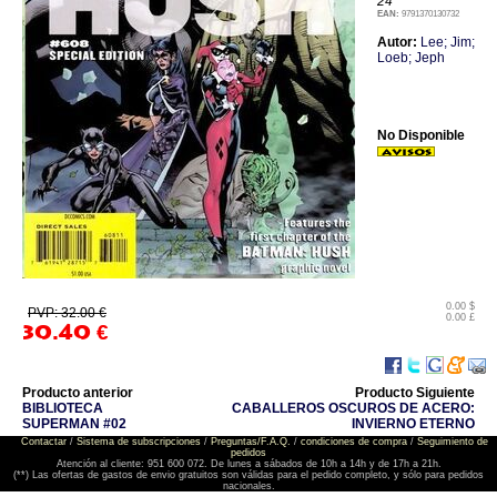
24
EAN:
9791370130732
Autor:
Lee; Jim;
Loeb; Jeph
No Disponible
0.00 $
PVP: 32.00 €
0.00 £
30.40
€
Producto anterior
Producto Siguiente
BIBLIOTECA
CABALLEROS OSCUROS DE ACERO:
SUPERMAN #02
INVIERNO ETERNO
Contactar
/
Sistema de subscripciones
/
Preguntas/F.A.Q.
/
condiciones de compra
/
Seguimiento de
pedidos
Atención al cliente: 951 600 072. De lunes a sábados de 10h a 14h y de 17h a 21h.
(**) Las ofertas de gastos de envio gratuitos son válidas para el pedido completo, y sólo para pedidos
nacionales.