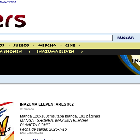
MAPA TIENDA
buscar
os
>
Juegos
>
Mercha
>
Cine
>
>
>
a Shonen
Inazuma Eleven
IN
INAZUMA ELEVEN: ARES #02
ref
948454
Manga 128x180cms, tapa blanda, 192 páginas
MANGA - SHONEN: INAZUMA ELEVEN
PLANETA COMIC
Fecha de salida: 2025-7-16
EAN:
9788410492301