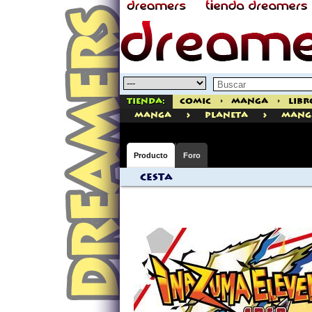
Tienda:
Comic
>
Manga
>
Libr
>
>
manga
Planeta
Mang
Producto
Foro
Cesta