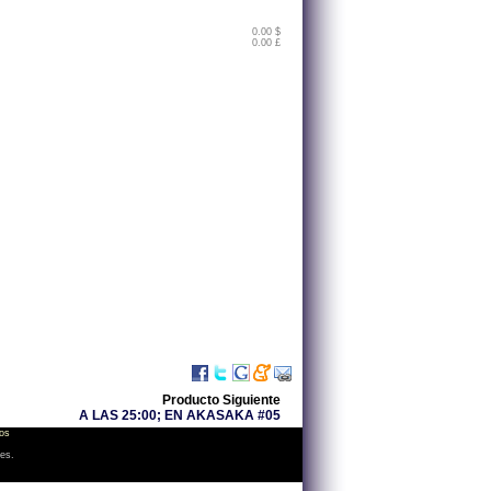
0.00 $
0.00 £
Producto Siguiente
A LAS 25:00; EN AKASAKA #05
os
les.