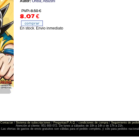
Autor:
Ohba; Atsushi
PVP: 8.50 €
8.07
€
En stock. Envio inmediato
Contactar
/
Sistema de subscripciones
/
Preguntas/F.A.Q.
/
condiciones de compra
/
Seguimiento de pedid
Atención al cliente: 951 600 072. De lunes a sábados de 10h a 14h y de 17h a 21h.
) Las ofertas de gastos de envio gratuitos son válidas para el pedido completo, y sólo para pedidos naciona