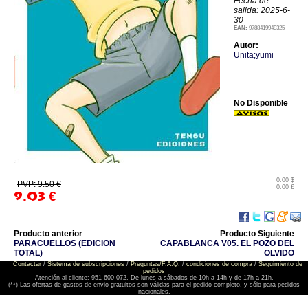
Fecha de
salida: 2025-6-
30
EAN:
9788419949325
Autor:
Unita;yumi
No Disponible
0.00 $
PVP: 9.50 €
0.00 £
9.03
€
Producto anterior
Producto Siguiente
PARACUELLOS (EDICION
CAPABLANCA V05. EL POZO DEL
TOTAL)
OLVIDO
Contactar
/
Sistema de subscripciones
/
Preguntas/F.A.Q.
/
condiciones de compra
/
Seguimiento de
pedidos
Atención al cliente: 951 600 072. De lunes a sábados de 10h a 14h y de 17h a 21h.
(**) Las ofertas de gastos de envio gratuitos son válidas para el pedido completo, y sólo para pedidos
nacionales.