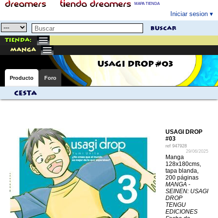
MAPA TIENDA
Iniciar sesion
buscar
Tienda:
manga
USAGI DROP #03
Producto
Foro
Cesta
USAGI DROP
#03
ref
947928
29/06/2025
Manga
128x180cms,
tapa blanda,
200 páginas
MANGA -
SEINEN: USAGI
DROP
TENGU
EDICIONES